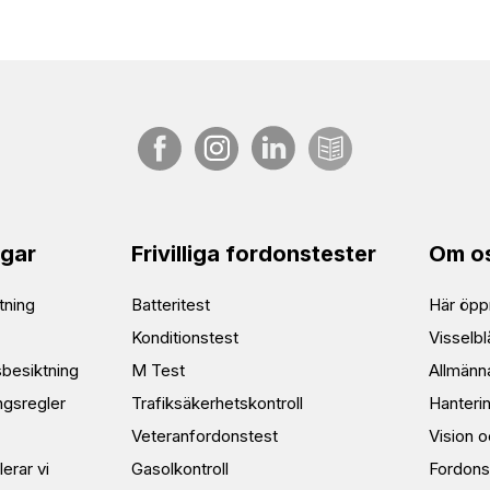
ngar
Frivilliga fordonstester
Om o
tning
Batteritest
Här öppn
Konditionstest
Visselbl
sbesiktning
M Test
Allmänna
ngsregler
Trafiksäkerhetskontroll
Hanteri
Veteranfordonstest
Vision 
lerar vi
Gasolkontroll
Fordons