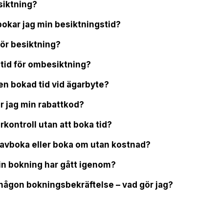
siktning?
okar jag min besiktningstid?
för besiktning?
tid för ombesiktning?
en bokad tid vid ägarbyte?
r jag min rabattkod?
rkontroll utan att boka tid?
 avboka eller boka om utan kostnad?
min bokning har gått igenom?
t någon bokningsbekräftelse – vad gör jag?