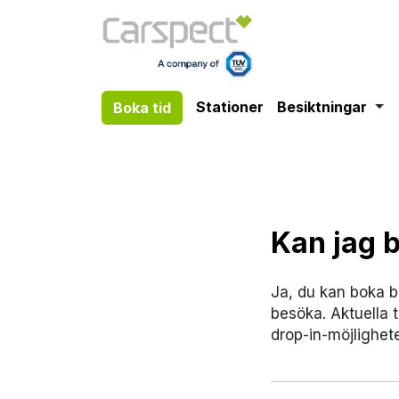
Boka tid
Besiktningar
Tog
Stationer
Besiktningar
Boka tid
Kan jag 
Ja, du kan boka b
besöka. Aktuella t
drop-in-möjlighete