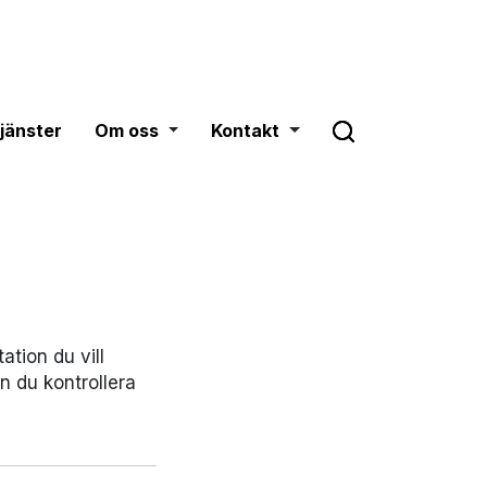
Om oss
Toggle dropdown
Kontakt
Toggle dropdown
tjänster
Om oss
Kontakt
tion du vill
an du kontrollera