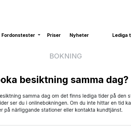
gle dropdown
Fordonstester
Toggle dropdown
Fordonstester
Priser
Nyheter
Lediga 
BOKNING
boka besiktning samma dag?
esiktning samma dag om det finns lediga tider på den sta
ider ser du i onlinebokningen. Om du inte hittar en tid k
r på närliggande stationer eller kontakta kundtjänst.