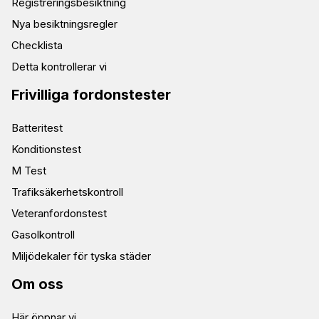
Registreringsbesiktning
Nya besiktningsregler
Checklista
Detta kontrollerar vi
Frivilliga fordonstester
Batteritest
Konditionstest
M Test
Trafiksäkerhetskontroll
Veteranfordonstest
Gasolkontroll
Miljödekaler för tyska städer
Om oss
Här öppnar vi