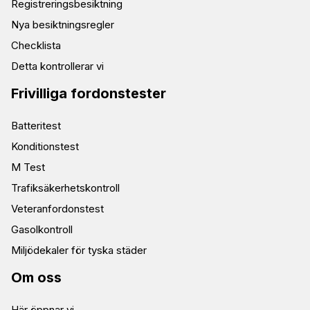
Registreringsbesiktning
Nya besiktningsregler
Checklista
Detta kontrollerar vi
Frivilliga fordonstester
Batteritest
Konditionstest
M Test
Trafiksäkerhetskontroll
Veteranfordonstest
Gasolkontroll
Miljödekaler för tyska städer
Om oss
Här öppnar vi