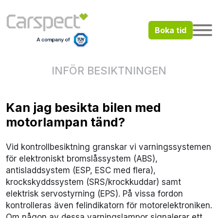
Boka tid
INFÖR BESIKTNINGEN
Kan jag besikta bilen med
motorlampan tänd?
Vid kontrollbesiktning granskar vi varningssystemen
för elektroniskt bromslåssystem (ABS),
antisladdsystem (ESP, ESC med flera),
krockskyddssystem (SRS/krockkuddar) samt
elektrisk servostyrning (EPS). På vissa fordon
kontrolleras även felindikatorn för motorelektroniken.
Om någon av dessa varningslampor signalerar ett