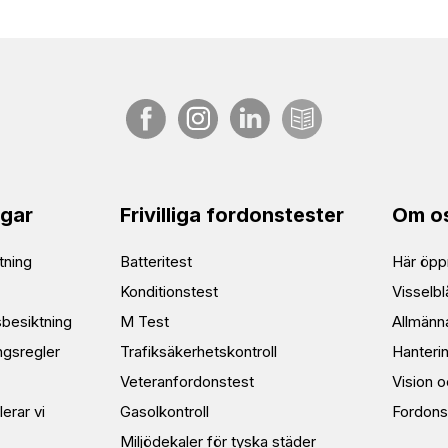
ngar
Frivilliga fordonstester
Om o
tning
Batteritest
Här öppn
Konditionstest
Visselbl
sbesiktning
M Test
Allmänna
ngsregler
Trafiksäkerhetskontroll
Hanteri
Veteranfordonstest
Vision 
lerar vi
Gasolkontroll
Fordons
Miljödekaler för tyska städer