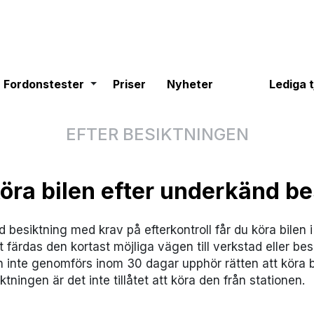
gle dropdown
Fordonstester
Toggle dropdown
Fordonstester
Priser
Nyheter
Lediga 
EFTER BESIKTNINGEN
öra bilen efter underkänd be
 besiktning med krav på efterkontroll får du köra bilen 
 färdas den kortast möjliga vägen till verkstad eller bes
 inte genomförs inom 30 dagar upphör rätten att köra bil
ktningen är det inte tillåtet att köra den från stationen.