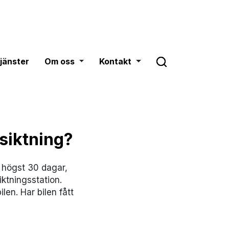
Om oss
Toggle dropdown
Kontakt
Toggle dropdown
tjänster
Om oss
Kontakt
siktning?
i högst 30 dagar,
iktningsstation.
en. Har bilen fått