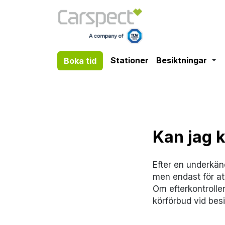
Boka tid
Besiktningar
Tog
Stationer
Besiktningar
Boka tid
Kan jag k
Efter en underkänd
men endast för att
Om efterkontrollen
körförbud vid besi