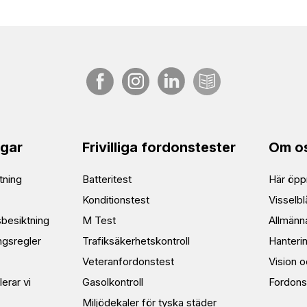
ngar
Frivilliga fordonstester
Om o
tning
Batteritest
Här öppn
Konditionstest
Visselbl
sbesiktning
M Test
Allmänna
ngsregler
Trafiksäkerhetskontroll
Hanteri
Veteranfordonstest
Vision 
lerar vi
Gasolkontroll
Fordons
Miljödekaler för tyska städer