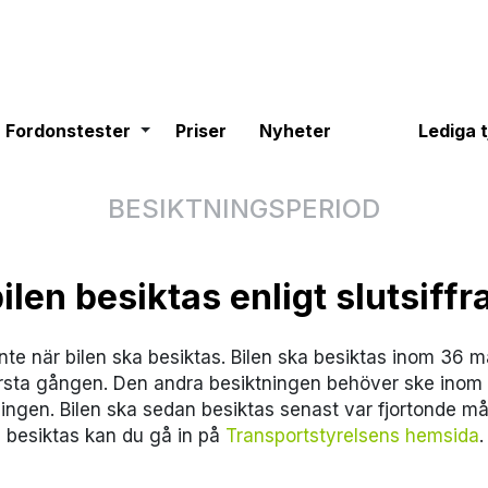
gle dropdown
Fordonstester
Toggle dropdown
Fordonstester
Priser
Nyheter
Lediga 
BESIKTNINGSPERIOD
ilen besiktas enligt slutsiffr
inte när bilen ska besiktas. Bilen ska besiktas inom 36 m
första gången. Den andra besiktningen behöver ske inom
ningen. Bilen ska sedan besiktas senast var fjortonde må
ka besiktas kan du gå in på
Transportstyrelsens hemsida
.