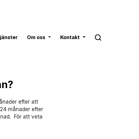
Om oss
Toggle dropdown
Kontakt
Toggle dropdown
tjänster
Om oss
Kontakt
an?
ånader efter att
 24 månader efter
nad. För att veta