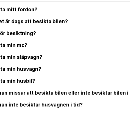
kta mitt fordon?
et är dags att besikta bilen?
för besiktning?
kta min mc?
kta min släpvagn?
kta min husvagn?
kta min husbil?
 missar att besikta bilen eller inte besiktar bilen i 
n inte besiktar husvagnen i tid?