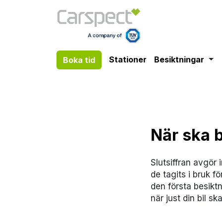
Boka tid
Besiktningar
Tog
Stationer
Besiktningar
Boka tid
När ska b
Slutsiffran avgör 
de tagits i bruk 
den första besikt
när just din bil s